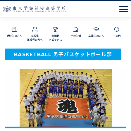
Men
受験生の方へ
在校生
部活動
学校生活
卒業生の方へ
その他
保護者の方へ
トピックス
男子バスケットボール部
BASKETBALL