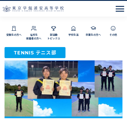
Men
受験生の方へ
在校生
部活動
学校生活
卒業生の方へ
その他
保護者の方へ
トピックス
テニス部
TENNIS