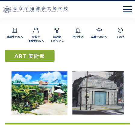
Men
受験生の方へ
在校生
部活動
学校生活
卒業生の方へ
その他
保護者の方へ
トピックス
美術部
ART